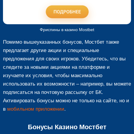
Фриспины в казино Mostbet
Помимо вышеуказанных бонусов, Мостбет также
предлагает другие акции и специальные
предложения для своих игроков. Убедитесь, что вы
следите за новыми акциями на платформе и
изучаете их условия, чтобы максимально
использовать их возможности – например, вы можете
подписаться на почтовую рассылку от БК.
Активировать бонусы можно не только на сайте, но и
в
мобильном приложении
.
Бонусы Казино Мостбет