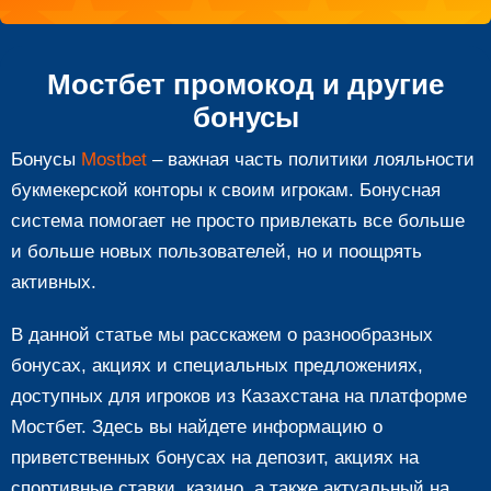
Мостбет промокод и другие
бонусы
Бонусы
Mostbet
– важная часть политики лояльности
букмекерской конторы к своим игрокам. Бонусная
система помогает не просто привлекать все больше
и больше новых пользователей, но и поощрять
активных.
В данной статье мы расскажем о разнообразных
бонусах, акциях и специальных предложениях,
доступных для игроков из Казахстана на платформе
Мостбет. Здесь вы найдете информацию о
приветственных бонусах на депозит, акциях на
спортивные ставки, казино, а также актуальный на