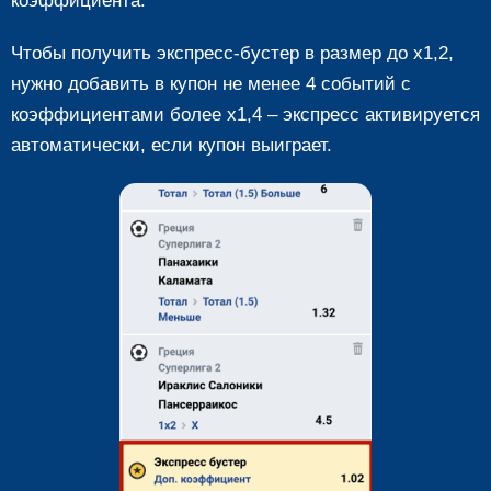
коэффициента.
Чтобы получить экспресс-бустер в размер до x1,2,
нужно добавить в купон не менее 4 событий с
коэффициентами более x1,4 – экспресс активируется
автоматически, если купон выиграет.