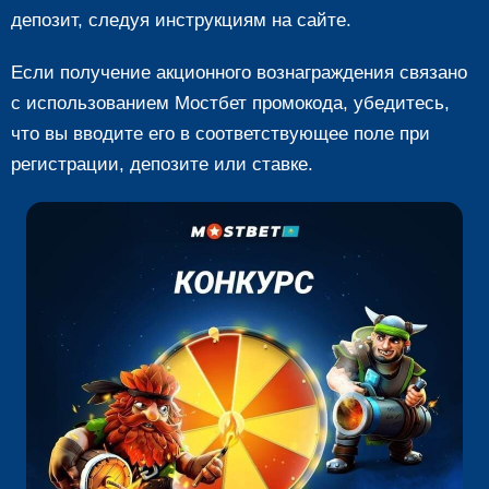
депозит, следуя инструкциям на сайте.
Если получение акционного вознаграждения связано
с использованием Мостбет промокода, убедитесь,
что вы вводите его в соответствующее поле при
регистрации, депозите или ставке.