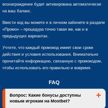
вознаграждение будет активирована автоматически
на ваш баланс.
Ввести код вы можете и в личном кабинете в разделе
«Промо» – процедура точно такая же, как и в
предыдущих вариантах.
Учтите, что каждый промокод имеет свои сроки
действия и условия использования. Внимательно
прочитайте информацию, связанную с промокодом,
чтобы использовать его правильно и вовремя.
FAQ
Вопрос: Какие бонусы доступны
новым игрокам на Mostbet?