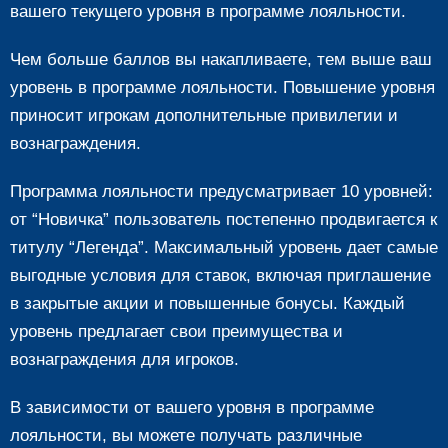
вашего текущего уровня в программе лояльности.
Чем больше баллов вы накапливаете, тем выше ваш
уровень в программе лояльности. Повышение уровня
приносит игрокам дополнительные привилегии и
вознаграждения.
Программа лояльности предусматривает 10 уровней:
от “Новичка” пользователь постепенно продвигается к
титулу “Легенда”. Максимальный уровень дает самые
выгодные условия для ставок, включая приглашение
в закрытые акции и повышенные бонусы. Каждый
уровень предлагает свои преимущества и
вознаграждения для игроков.
В зависимости от вашего уровня в программе
лояльности, вы можете получать различные