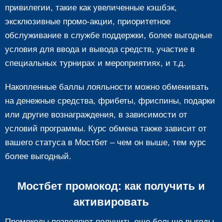
привилегии, такие как увеличенные кэшбэк,
эксклюзивные промо-акции, приоритетное
обслуживание в службе поддержки, более выгодные
условия для ввода и вывода средств, участие в
специальных турнирах и мероприятиях, и т.д.
Накопленные баллы лояльности можно обменивать
на денежные средства, фрибеты, фриспины, подарки
или другие вознаграждения, в зависимости от
условий программы. Курс обмена также зависит от
вашего статуса в Мостбет – чем он выше, тем курс
более выгодный.
Мостбет промокод: как получить и
активировать
Промокоды позволяют получить еще больше выгоды