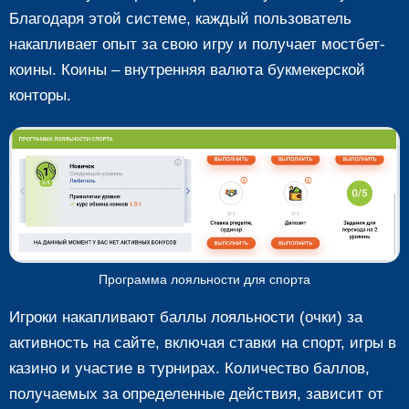
Благодаря этой системе, каждый пользователь
накапливает опыт за свою игру и получает мостбет-
коины. Коины – внутренняя валюта букмекерской
конторы.
Программа лояльности для спорта
Игроки накапливают баллы лояльности (очки) за
активность на сайте, включая ставки на спорт, игры в
казино и участие в турнирах. Количество баллов,
получаемых за определенные действия, зависит от