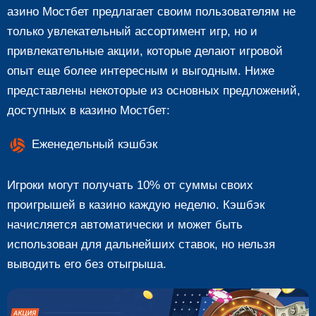
азино Мостбет предлагает своим пользователям не
только увлекательный ассортимент игр, но и
привлекательные акции, которые делают игровой
опыт еще более интересным и выгодным. Ниже
представлены некоторые из основных предложений,
доступных в казино Мостбет:
Еженедельный кэшбэк
Игроки могут получать 10% от суммы своих
проигрышей в казино каждую неделю. Кэшбэк
начисляется автоматически и может быть
использован для дальнейших ставок, но нельзя
выводить его без отыгрыша.