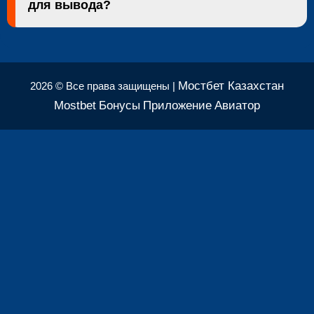
для вывода?
Мостбет Казахстан
2026 © Все права защищены |
Mostbet
Бонусы
Приложение
Авиатор