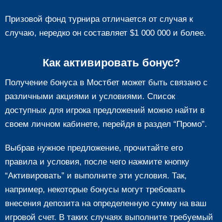
Призовой фонд турнира отличается от случая к
случаю, нередко он составляет $1 000 000 и более.
Как активировать бонус?
Получение бонуса в Мостбет может быть связано с
различными акциями и условиями. Список
доступных для игрока предложений можно найти в
своем личном кабинете, перейдя в раздел “Промо”.
Выбрав нужное предложение, прочитайте его
правила и условия, после чего нажмите кнопку
“Активировать” и выполните эти условия. Так,
например, некоторые бонусы могут требовать
внесения депозита на определенную сумму на ваш
игровой счет. В таких случаях выполните требуемый