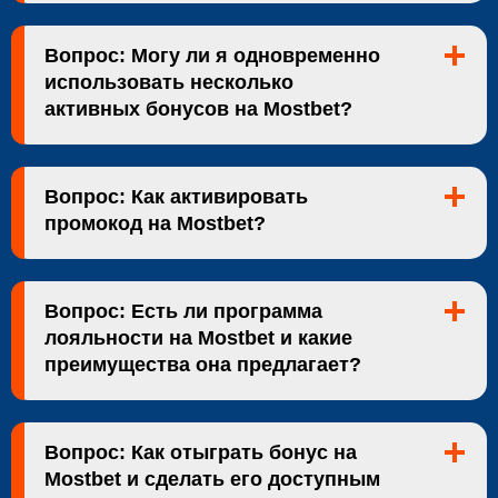
Вопрос: Могу ли я одновременно
использовать несколько
активных бонусов на Mostbet?
Вопрос: Как активировать
промокод на Mostbet?
Вопрос: Есть ли программа
лояльности на Mostbet и какие
преимущества она предлагает?
Вопрос: Как отыграть бонус на
Mostbet и сделать его доступным